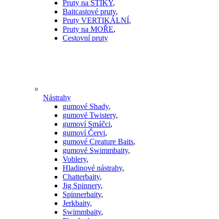
Pruty na ŠTIKY
,
Baitcastové pruty
,
Pruty VERTIKÁLNÍ
,
Pruty na MOŘE
,
Cestovní pruty
Nástrahy
gumové Shady
,
gumové Twistery
,
gumoví Smáčci
,
gumoví Červi
,
gumové Creature Baits
,
gumové Swimmbaity
,
Voblery
,
Hladinové nástrahy
,
Chatterbaity
,
Jig Spinnery
,
Spinnerbaity
,
Jerkbaity
,
Swimmbaity
,