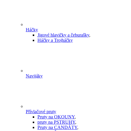
Háčky
Jigové hlavičky a čeburašky
,
Háčky a Trojháčky
Navijáky
Přívlačové pruty
Pruty na OKOUNY
,
pruty na PSTRUHY
,
Pruty na CANDÁTY
,