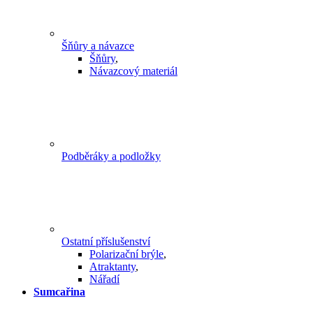
Šňůry a návazce
Šňůry
,
Návazcový materiál
Podběráky a podložky
Ostatní příslušenství
Polarizační brýle
,
Atraktanty
,
Nářadí
Sumcařina