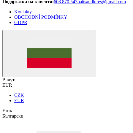
Поддръжка на клиенти:
608 870 543
baitsandlures@gmail.com
Kontakty
OBCHODNÍ PODMÍNKY
GDPR
Валута
EUR
CZK
EUR
Език
Български