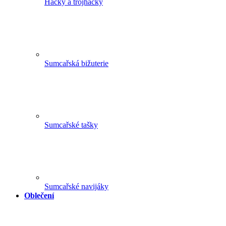
Háčky a trojháčky
Sumcařská bižuterie
Sumcařské tašky
Sumcařské navijáky
Oblečení