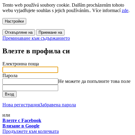
Tento web používá soubory cookie. Dalším procházením tohoto
webu vyjadřujete souhlas s jejich používáním.. Více informací
zde
.
Настройки
Отхвърляне на
Приемане на
Преминаване към съдържанието
Влезте в профила си
Електронна поща
Парола
Не можете да попълните това поле
Вход
Нова регистрация
Забравена парола
или
Влезте с Facebook
Влизане в Google
Продължете към количката