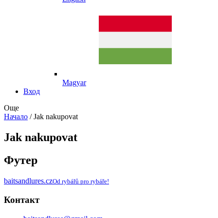
Magyar
Вход
Още
Начало
/
Jak nakupovat
Jak nakupovat
Футер
baitsandlures.cz
Od rybářů pro rybáře!
Контакт