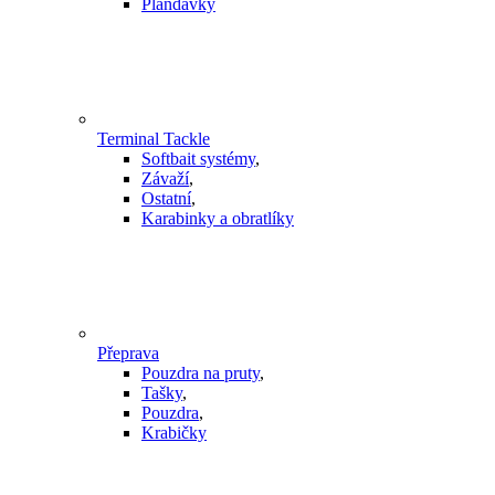
Plandavky
Terminal Tackle
Softbait systémy
,
Závaží
,
Ostatní
,
Karabinky a obratlíky
Přeprava
Pouzdra na pruty
,
Tašky
,
Pouzdra
,
Krabičky