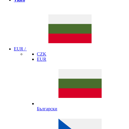
EUR /
CZK
EUR
Български