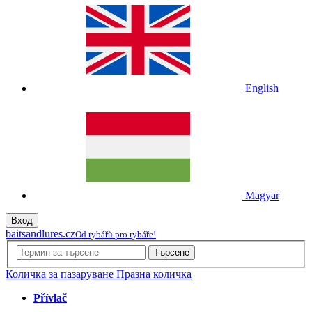
English
Magyar
Вход
baitsandlures.cz
Od rybářů pro rybáře!
Търсене
Количка за пазаруване
Празна количка
Přívlač