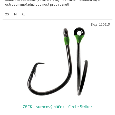
ostrost mimořádná odolnost proti reznutí
XS
M
XL
Код:
110215
ZECK - sumcový háček - Circle Striker