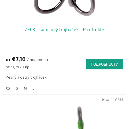
ZECK - sumcový trojháček - Pro Treble
€7,16
от
/ опаковка
ПОДРОБНОСТИ
Измерване
от €1,79 / 1 бр.
на
цената:
Pevný a ostrý trojháček.
XS
S
M
L
Код:
110233