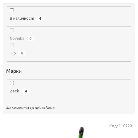
р
о
д
В наличност
4
у
к
т
Novinka
0
и
Tip
0
Марки
Zeck
4
4
елементи за показване
С
Код:
110220
п
и