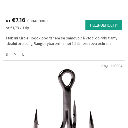
€7,16
от
/ опаковка
ПОДРОБНОСТИ
Измерване
от €1,79 / 1 бр.
на
цената:
stabilní Circle Hoook pod tahem se samovolně vtočí do rybí tlamy
ideální pro Long Range rybaření mimořádná nerezová ochrana
S
M
L
Код:
110004