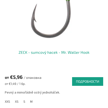
ZECK - sumcový hacek - Mr. Waller Hook
€5,96
от
/ опаковка
ПОДРОБНОСТИ
Измерване
от €1,49 / 1 бр.
на
цената:
Pevný a mimořádně ostrý jednoháček.
XXS
XS
S
M