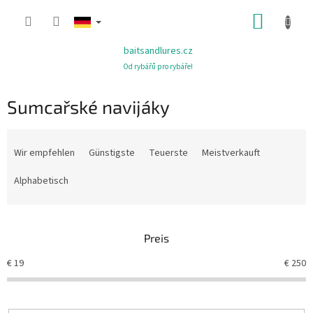
Zum
WARE
Inhalt
springen
baitsandlures.cz
Od rybářů pro rybáře!
Sumcařské navijáky
P
r
Wir empfehlen
Günstigste
Teuerste
Meistverkauft
o
d
Alphabetisch
u
k
t
Preis
s
o
€
19
€
250
r
t
i