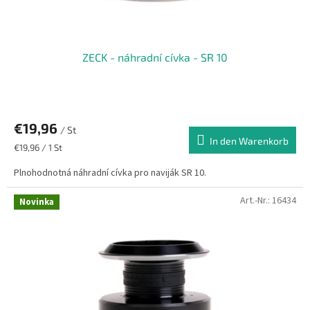
ZECK - náhradní cívka - SR 10
€19,96
/ St
In den Warenkorb
Verkaufspreis:
€19,96 / 1 St
Plnohodnotná náhradní cívka pro naviják SR 10.
Art.-Nr.:
16434
Novinka