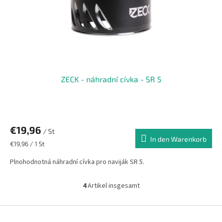
ZECK - náhradní cívka - SR 5
€19,96
/ St
In den Warenkorb
Verkaufspreis:
€19,96 / 1 St
Plnohodnotná náhradní cívka pro naviják SR 5.
4
Artikel insgesamt
S
t
e
F
u
u