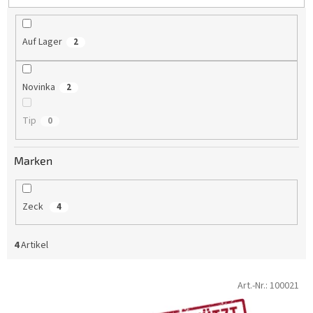
e
r
u
Auf Lager
2
n
g
Novinka
2
Tip
0
Marken
Zeck
4
4
Artikel
L
Art.-Nr.:
100021
i
s