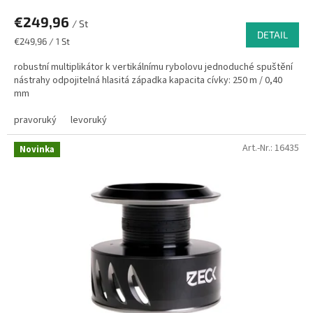
€249,96
/ St
DETAIL
Verkaufspreis:
€249,96 / 1 St
robustní multiplikátor k vertikálnímu rybolovu jednoduché spuštění
nástrahy odpojitelná hlasitá západka kapacita cívky: 250 m / 0,40
mm
pravoruký
levoruký
Art.-Nr.:
16435
Novinka