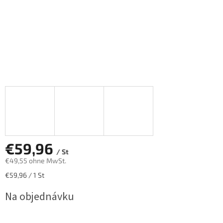
€59,96
/ St
€49,55 ohne MwSt.
Verkaufspreis:
€59,96 / 1 St
Na objednávku