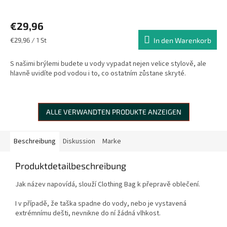
€29,96
Verkaufspreis:
€29,96 / 1 St
In den Warenkorb
S našimi brýlemi budete u vody vypadat nejen velice stylově, ale
hlavně uvidíte pod vodou i to, co ostatním zůstane skryté.
ALLE VERWANDTEN PRODUKTE ANZEIGEN
Beschreibung
Diskussion
Marke
Produktdetailbeschreibung
Jak název napovídá, slouží Clothing Bag k přepravě oblečení.
I v případě, že taška spadne do vody, nebo je vystavená
extrémnímu dešti, nevnikne do ní žádná vlhkost.