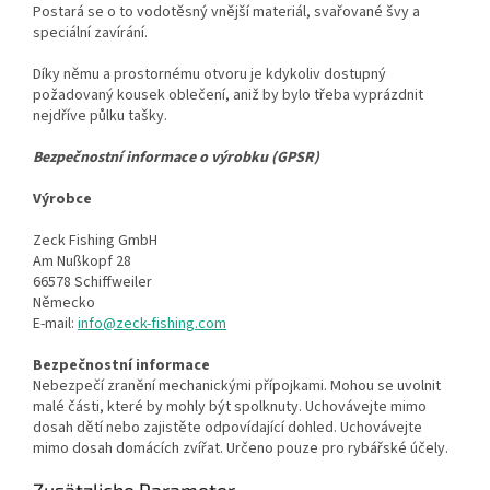
Postará se o to vodotěsný vnější materiál, svařované švy a
speciální zavírání.
Díky němu a prostornému otvoru je kdykoliv dostupný
požadovaný kousek oblečení, aniž by bylo třeba vyprázdnit
nejdříve půlku tašky.
Bezpečnostní informace o výrobku (GPSR)
Výrobce
Zeck Fishing GmbH
Am Nußkopf 28
66578 Schiffweiler
Německo
E-mail:
info@zeck-fishing.com
Bezpečnostní informace
Nebezpečí zranění mechanickými přípojkami. Mohou se uvolnit
malé části, které by mohly být spolknuty. Uchovávejte mimo
dosah dětí nebo zajistěte odpovídající dohled. Uchovávejte
mimo dosah domácích zvířat. Určeno pouze pro rybářské účely.