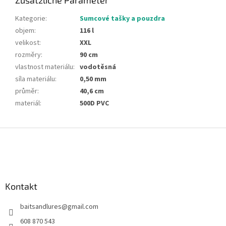
Zusätzliche Parameter
Kategorie
:
Sumcové tašky a pouzdra
objem
:
116 l
velikost
:
XXL
rozměry
:
90 cm
vlastnost materiálu
:
vodotěsná
síla materiálu
:
0,50 mm
průměr
:
40,6 cm
materiál
:
500D PVC
F
u
ß
z
e
Kontakt
i
l
baitsandlures
@
gmail.com
e
608 870 543