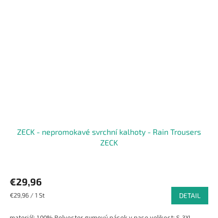
ZECK - nepromokavé svrchní kalhoty - Rain Trousers
ZECK
€29,96
Verkaufspreis:
€29,96 / 1 St
DETAIL