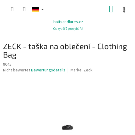
Zum
WARE
Inhalt
springen
baitsandlures.cz
Od rybářů pro rybáře!
ZECK - taška na oblečení - Clothing
Bag
8045
Die
Nicht bewertet
Bewertungsdetails
Marke:
Zeck
durchschnittliche
Produktbewertung
ist
0,0
von
5
Sternen.