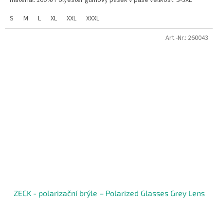
materiál: 100% Polyester gumový pásek v pase velikost: S-3XL
S
M
L
XL
XXL
XXXL
Art.-Nr.:
260043
ZECK - polarizační brýle – Polarized Glasses Grey Lens