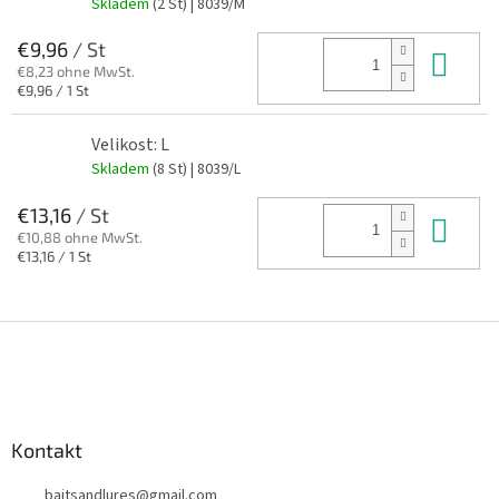
Skladem
(2 St)
| 8039/M
€9,96
/ St
In 
€8,23 ohne MwSt.
Verkaufspreis:
€9,96 / 1 St
Velikost: L
Skladem
(8 St)
| 8039/L
€13,16
/ St
In 
€10,88 ohne MwSt.
Verkaufspreis:
€13,16 / 1 St
F
u
ß
z
e
Kontakt
i
l
baitsandlures
@
gmail.com