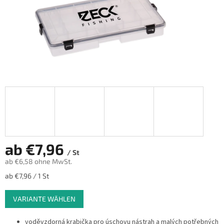
ab
€7,96
/ St
ab
€6,58
ohne MwSt.
Verkaufspreis:
ab €7,96 / 1 St
VARIANTE WÄHLEN
voděvzdorná krabička pro úschovu nástrah a malých potřebných