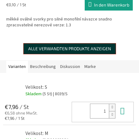
Verkaufspreis:
€0,10 / 1 St
In den Warenkorb
měkké oválné svorky pro silné monofilní návazce snadno
zpracovatelné nerezové verze: 1.3
ALLE VERWANDTEN PRODUKTE ANZEIGEN
Varianten
Beschreibung
Diskussion
Marke
Velikost: S
Skladem
(5 St)
| 8039/S
€7,96
/ St
In 
€6,58 ohne MwSt.
Verkaufspreis:
€7,96 / 1 St
Velikost: M