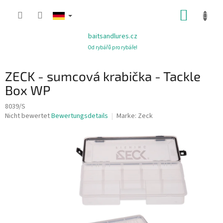
Zum
WARE
Inhalt
springen
baitsandlures.cz
Od rybářů pro rybáře!
ZECK - sumcová krabička - Tackle
Box WP
8039/S
Die
Nicht bewertet
Bewertungsdetails
Marke:
Zeck
durchschnittliche
Produktbewertung
ist
0,0
von
5
Sternen.