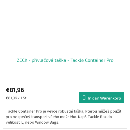
ZECK - přívlačová taška - Tackle Container Pro
€81,96
Verkaufspreis:
€81,96 / 1 St
In den Warenkorb
Tackle Container Pro je velice robustní taška, kterou můžeš použít
pro bezpečný transport všeho možného. Např. Tackle Box do
velikosti L, nebo Window Bags.