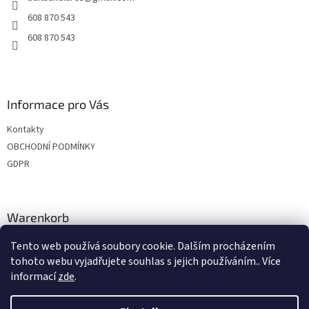
e
608 870 543
608 870 543
Informace pro Vás
Kontakty
OBCHODNÍ PODMÍNKY
GDPR
Warenkorb
Tento web používá soubory cookie. Dalším procházením
0
ST /
€0
tohoto webu vyjadřujete souhlas s jejich používáním.. Více
informací
zde
.
Erstellt von Shoptet