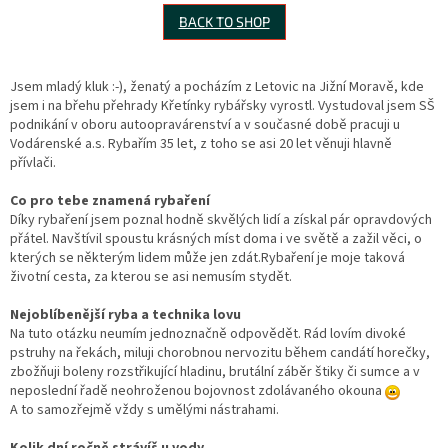
BACK TO SHOP
Jsem mladý kluk :-), ženatý a pocházím z Letovic na Jižní Moravě, kde
jsem i na břehu přehrady Křetínky rybářsky vyrostl. Vystudoval jsem SŠ
podnikání v oboru autoopravárenství a v současné době pracuji u
Vodárenské a.s. Rybařím 35 let, z toho se asi 20 let věnuji hlavně
přívlači.
Co pro tebe znamená rybaření
Díky rybaření jsem poznal hodně skvělých lidí a získal pár opravdových
přátel. Navštívil spoustu krásných míst doma i ve světě a zažil věci, o
kterých se některým lidem může jen zdát.Rybaření je moje taková
životní cesta, za kterou se asi nemusím stydět.
Nejoblíbenější ryba a technika lovu
Na tuto otázku neumím jednoznačně odpovědět. Rád lovím divoké
pstruhy na řekách, miluji chorobnou nervozitu během candátí horečky,
zbožňuji boleny rozstřikující hladinu, brutální záběr štiky či sumce a v
neposlední řadě neohroženou bojovnost zdolávaného okouna
A to samozřejmě vždy s umělými nástrahami.