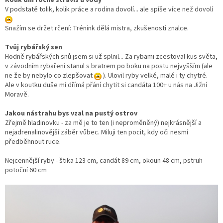
Kolik dní ročně strávíš u vody
V podstatě tolik, kolik práce a rodina dovolí... ale spíše více než dovolí
Snažím se držet rčení: Trénink dělá mistra, zkušenosti znalce.
Tvůj rybářský sen
Hodně rybářských snů jsem si už splnil... Za rybami zcestoval kus světa,
v závodním rybaření stanul s bratrem po boku na postu nejvyšším (ale
ne že by nebylo co zlepšovat
). Ulovil ryby velké, malé i ty chytré.
Ale v koutku duše mi dřímá přání chytit si candáta 100+ u nás na Jižní
Moravě.
Jakou nástrahu bys vzal na pustý ostrov
Zřejmě hladinovku - za mě je to ten (i neproměněný) nejkrásnější a
nejadrenalinovější záběr vůbec. Miluji ten pocit, kdy oči nesmí
předběhnout ruce.
Nejcennější ryby - štika 123 cm, candát 89 cm, okoun 48 cm, pstruh
potoční 60 cm