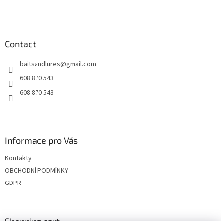
o
o
t
e
Contact
r
baitsandlures
@
gmail.com
608 870 543
608 870 543
Informace pro Vás
Kontakty
OBCHODNÍ PODMÍNKY
GDPR