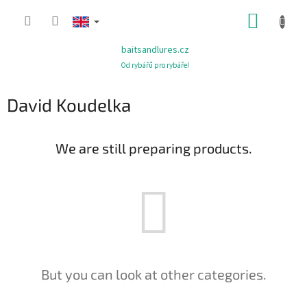
Skip
SHOPP
to
content
CART
baitsandlures.cz
Od rybářů pro rybáře!
David Koudelka
We are still preparing products.
But you can look at other categories.