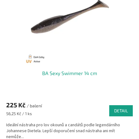
BA Sexy Swimmer 14 cm
225 Kč
/ balení
DETAIL
Měrná
56,25 Kč / 1 ks
cena:
Ideální nástraha pro lov okounů a candátů podle legendárního
Johannese Dietela. Lepší doporučení snad nástraha ani mít
nemůže...