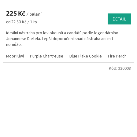
225 Kč
/ balení
DETAIL
Měrná
od 22,50 Kč / 1 ks
cena:
Ideální nástraha pro lov okounů a candátů podle legendárního
Johannese Dietela. Lepší doporučení snad nástraha ani mít
nemůže...
Moor Kiwi
Purple Chartreuse
Blue Flake Cookie
Fire Perch
El
Kód:
320008