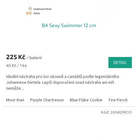
BA Sexy Swimmer 12 cm
225 Kč
/ balení
DETAIL
Měrná
45 Kč / 1 ks
cena:
Ideální nástraha pro lov okounů a candátů podle legendárního
Johannese Dietela. Lepší doporučení snad nástraha ani mít
nemůže...
Moor Kiwi
Purple Chartreuse
Blue Flake Cookie
Fire Perch
El
Kód:
16340/MOO