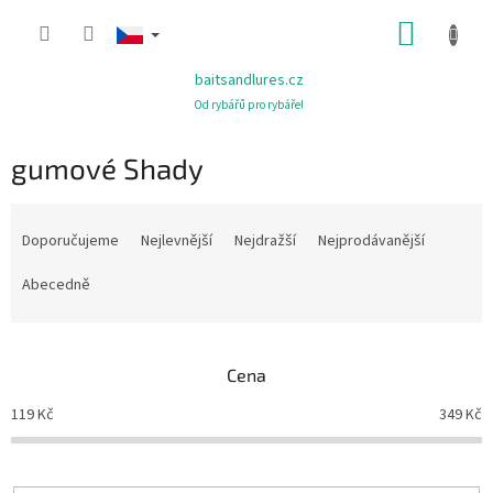
Přejít
NÁKUP
na
obsah
KOŠÍK
baitsandlures.cz
Od rybářů pro rybáře!
gumové Shady
Ř
a
Doporučujeme
Nejlevnější
Nejdražší
Nejprodávanější
z
e
Abecedně
n
í
p
Cena
r
o
119
Kč
349
Kč
d
u
k