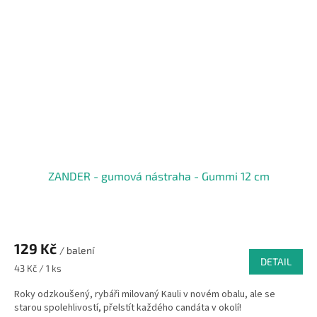
ZANDER - gumová nástraha - Gummi 12 cm
129 Kč
/ balení
DETAIL
Měrná
43 Kč / 1 ks
cena:
Roky odzkoušený, rybáři milovaný Kauli v novém obalu, ale se
starou spolehlivostí, přelstít každého candáta v okolí!