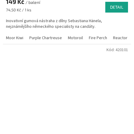
149 Kč
/ balení
DETAIL
Měrná
74,50 Kč / 1 ks
cena:
Inovativní gumová nástraha z dílny Sebastiana Hänela,
nejznámějšího německého specialisty na candáty.
Moor Kiwi
Purple Chartreuse
Motoroil
Fire Perch
Reactor
Kód:
420101