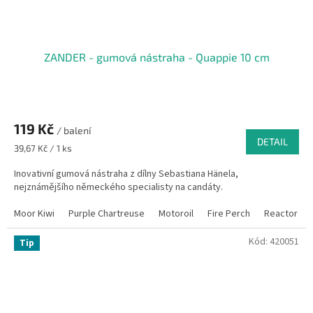
ZANDER - gumová nástraha - Quappie 10 cm
119 Kč
/ balení
DETAIL
Měrná
39,67 Kč / 1 ks
cena:
Inovativní gumová nástraha z dílny Sebastiana Hänela,
nejznámějšího německého specialisty na candáty.
Moor Kiwi
Purple Chartreuse
Motoroil
Fire Perch
Reactor
Kód:
420051
Tip