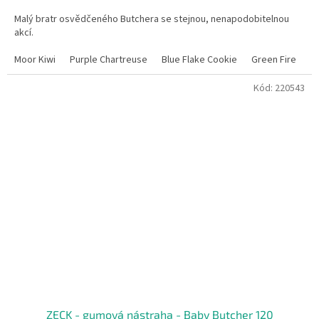
cena:
Malý bratr osvědčeného Butchera se stejnou, nenapodobitelnou
akcí.
Moor Kiwi
Purple Chartreuse
Blue Flake Cookie
Green Fire
K
Kód:
220543
ZECK - gumová nástraha - Baby Butcher 120