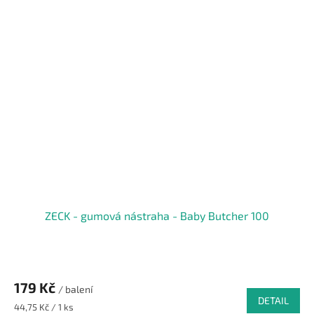
ZECK - gumová nástraha - Baby Butcher 100
179 Kč
/ balení
DETAIL
Měrná
44,75 Kč / 1 ks