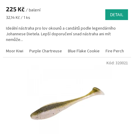
225 Kč
/ balení
DETAIL
Měrná
32,14 Kč / 1 ks
cena:
Ideální nástraha pro lov okounů a candátů podle legendárního
Johannese Dietela. Lepší doporučení snad nástraha ani mít
nemůže...
Moor Kiwi
Purple Chartreuse
Blue Flake Cookie
Fire Perch
El
Kód:
320021