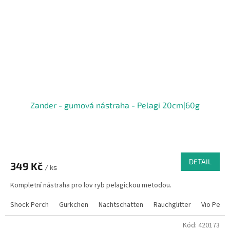
Zander - gumová nástraha - Pelagi 20cm|60g
DETAIL
349 Kč
/ ks
Kompletní nástraha pro lov ryb pelagickou metodou.
Shock Perch
Gurkchen
Nachtschatten
Rauchglitter
Vio Pearl
Kód:
420173