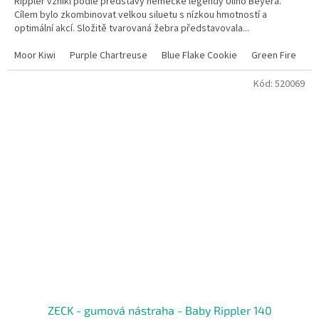
Rippler vznikl podle představy německé legendy Uliho Beyera.
Cílem bylo zkombinovat velkou siluetu s nízkou hmotností a
optimální akcí. Složitě tvarovaná žebra představovala...
Moor Kiwi
Purple Chartreuse
Blue Flake Cookie
Green Fire
K
Kód:
520069
ZECK - gumová nástraha - Baby Rippler 140