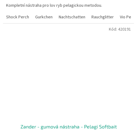
Kompletní nástraha pro lov ryb pelagickou metodou.
Shock Perch
Gurkchen
Nachtschatten
Rauchglitter
Vio Pearl
Kód:
420191
Zander - gumová nástraha - Pelagi Softbait