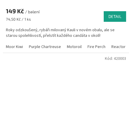
149 Kč
/ balení
DETAIL
Měrná
74,50 Kč / 1 ks
cena:
Roky odzkoušený, rybáři milovaný Kauli v novém obalu, ale se
starou spolehlivostí, přelstít každého candáta v okolí!
Moor Kiwi
Purple Chartreuse
Motoroil
Fire Perch
Reactor
Kód:
420003