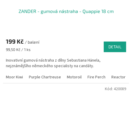
ZANDER - gumová nástraha - Quappie 18 cm
199 Kč
/ balení
DETAIL
Měrná
99,50 Kč / 1 ks
cena:
Inovativní gumová nástraha z dílny Sebastiana Hänela,
nejznámějšího německého specialisty na candáty.
Moor Kiwi
Purple Chartreuse
Motoroil
Fire Perch
Reactor
Kód:
420089