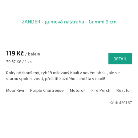
ZANDER - gumová nástraha - Gummi 9 cm
119 Kč
/ balení
DETAIL
Měrná
39,67 Kč / 1 ks
cena:
Roky odzkoušený, rybáři milovaný Kauli v novém obalu, ale se
starou spolehlivostí, přelstít každého candáta v okolí!
Moor Kiwi
Purple Chartreuse
Motoroil
Fire Perch
Reactor
Kód:
420167