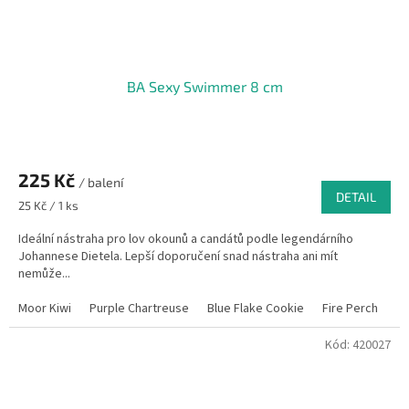
BA Sexy Swimmer 8 cm
225 Kč
/ balení
DETAIL
Měrná
25 Kč / 1 ks
cena:
Ideální nástraha pro lov okounů a candátů podle legendárního
Johannese Dietela. Lepší doporučení snad nástraha ani mít
nemůže...
Moor Kiwi
Purple Chartreuse
Blue Flake Cookie
Fire Perch
El
Kód:
420027