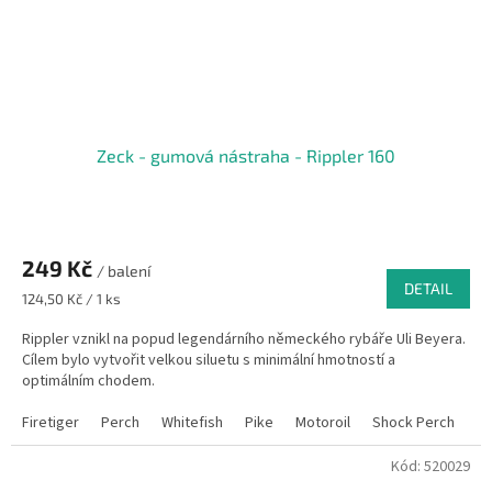
Zeck - gumová nástraha - Rippler 160
249 Kč
/ balení
DETAIL
Měrná
124,50 Kč / 1 ks
cena:
Rippler vznikl na popud legendárního německého rybáře Uli Beyera.
Cílem bylo vytvořit velkou siluetu s minimální hmotností a
optimálním chodem.
Firetiger
Perch
Whitefish
Pike
Motoroil
Shock Perch
Sh
Kód:
520029