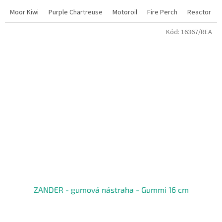
Moor Kiwi
Purple Chartreuse
Motoroil
Fire Perch
Reactor
Kód:
16367/REA
ZANDER - gumová nástraha - Gummi 16 cm