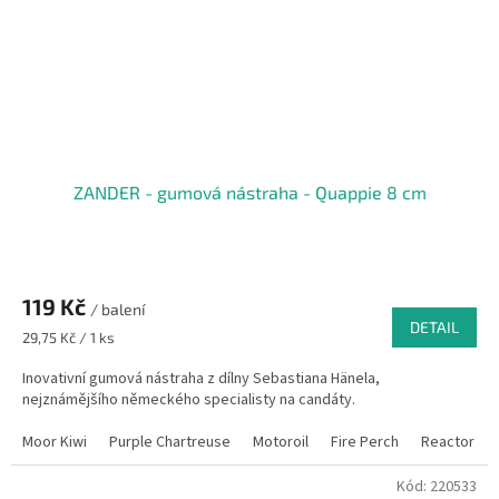
ZANDER - gumová nástraha - Quappie 8 cm
119 Kč
/ balení
DETAIL
Měrná
29,75 Kč / 1 ks
cena:
Inovativní gumová nástraha z dílny Sebastiana Hänela,
nejznámějšího německého specialisty na candáty.
Moor Kiwi
Purple Chartreuse
Motoroil
Fire Perch
Reactor
Kód:
220533