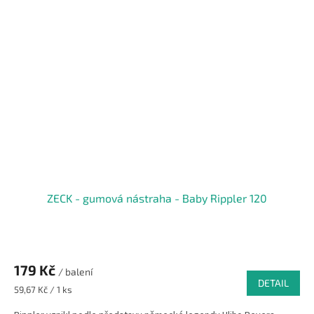
ZECK - gumová nástraha - Baby Rippler 120
179 Kč
/ balení
DETAIL
Měrná
59,67 Kč / 1 ks
cena: