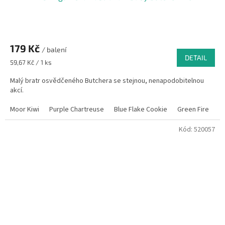
179 Kč
/ balení
DETAIL
Měrná
59,67 Kč / 1 ks
cena:
Malý bratr osvědčeného Butchera se stejnou, nenapodobitelnou
akcí.
Moor Kiwi
Purple Chartreuse
Blue Flake Cookie
Green Fire
K
Kód:
520057