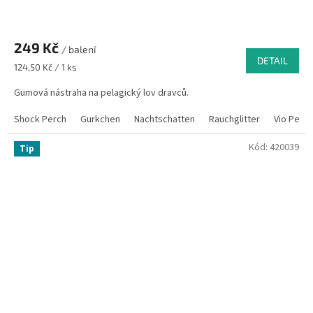
249 Kč
/ balení
DETAIL
Měrná
124,50 Kč / 1 ks
cena:
Gumová nástraha na pelagický lov dravců.
Shock Perch
Gurkchen
Nachtschatten
Rauchglitter
Vio Pearl
Kód:
420039
Tip