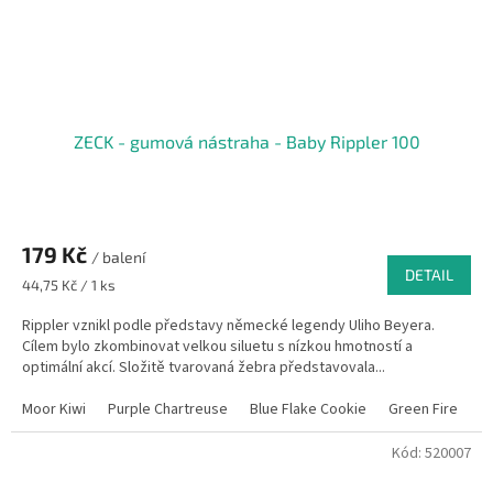
ZECK - gumová nástraha - Baby Rippler 100
179 Kč
/ balení
DETAIL
Měrná
44,75 Kč / 1 ks
cena:
Rippler vznikl podle představy německé legendy Uliho Beyera.
Cílem bylo zkombinovat velkou siluetu s nízkou hmotností a
optimální akcí. Složitě tvarovaná žebra představovala...
Moor Kiwi
Purple Chartreuse
Blue Flake Cookie
Green Fire
K
Kód:
520007