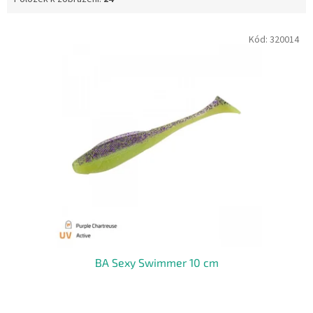
V
Kód:
320014
ý
p
i
s
p
r
o
d
u
k
t
ů
BA Sexy Swimmer 10 cm