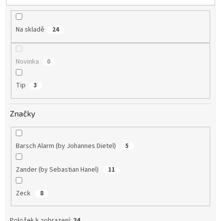
t
ů
Na skladě
24
Novinka
0
Tip
3
Značky
Barsch Alarm (by Johannes Dietel)
5
Zander (by Sebastian Hanel)
11
Zeck
8
Položek k zobrazení:
24