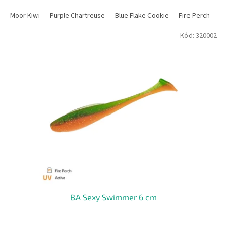
Moor Kiwi
Purple Chartreuse
Blue Flake Cookie
Fire Perch
El
Kód:
320002
BA Sexy Swimmer 6 cm