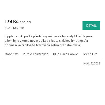
179 Kč
/ balení
DETAIL
Měrná
89,50 Kč / 1 ks
cena:
Rippler vznikl podle představy německé legendy Uliho Beyera.
Cílem bylo zkombinovat velkou siluetu s nízkou hmotností a
optimální akcí. Složitě tvarovaná žebra představovala...
Moor Kiwi
Purple Chartreuse
Blue Flake Cookie
Green Fire
K
Kód:
520017