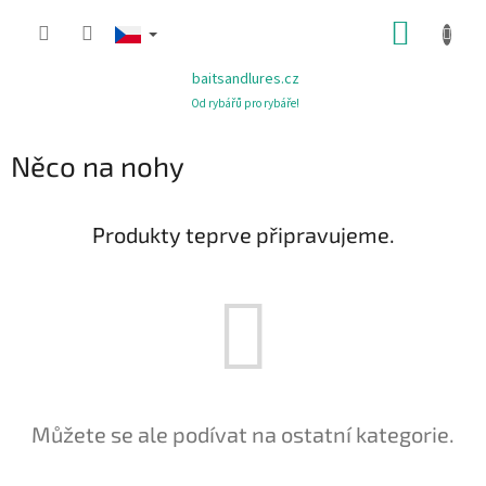
Přejít
NÁKUP
na
obsah
KOŠÍK
baitsandlures.cz
Od rybářů pro rybáře!
Něco na nohy
Produkty teprve připravujeme.
Můžete se ale podívat na ostatní kategorie.