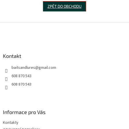
ZPĚT DO OBCHODU
Z
á
p
a
t
Kontakt
í
baitsandlures
@
gmail.com
608 870 543
608 870 543
Informace pro Vás
Kontakty