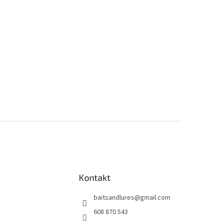
Kontakt
baitsandlures
@
gmail.com
608 870 543