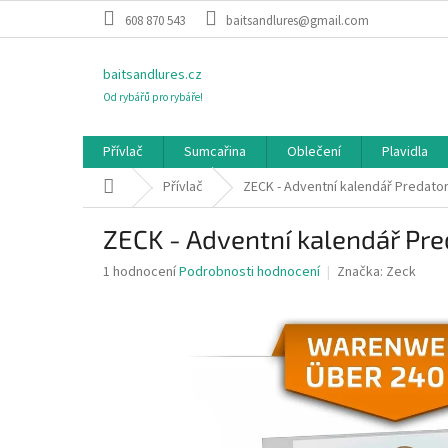
Přejít
608 870 543
baitsandlures@gmail.com
na
obsah
baitsandlures.cz
Od rybářů pro rybáře!
Přívlač
Sumcařina
Oblečení
Plavidla
Domů
Přívlač
ZECK - Adventní kalendář Predato
ZECK - Adventní kalendář Pre
Průměrné
1 hodnocení
Podrobnosti hodnocení
Značka:
Zeck
hodnocení
produktu
je
5,0
z
5
hvězdiček.