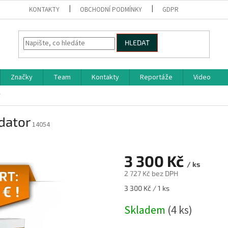
KONTAKTY
OBCHODNÍ PODMÍNKY
GDPR
HLEDAT
Značky
Team
Kontakty
Reportáže
Video
r
dator
14054
3 300 Kč
/ ks
2 727 Kč bez DPH
Měrná
3 300 Kč / 1 ks
cena:
Skladem
(4 ks)