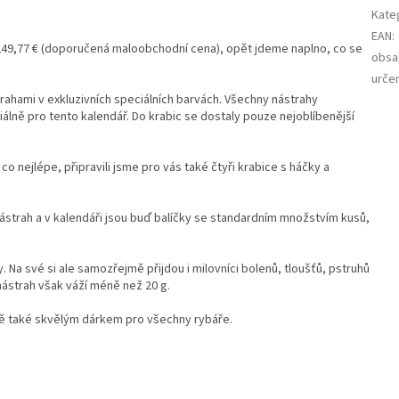
Kate
EAN
:
49,77 € (doporučená maloobchodní cena), opět jdeme naplno, co se
obsa
určen
rahami v exkluzivních speciálních barvách. Všechny nástrahy
iálně pro tento kalendář. Do krabic se dostaly pouze nejoblíbenější
co nejlépe, připravili jsme pro vás také čtyři krabice s háčky a
strah a v kalendáři jsou buď balíčky se standardním množstvím kusů,
y. Na své si ale samozřejmě přijdou i milovníci bolenů, tloušťů, pstruhů
nástrah však váží méně než 20 g.
 také skvělým dárkem pro všechny rybáře.