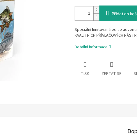
Přidat do koš
Speciální limitovaná edice adven
KVALITNÍCH PŘÍVLAČOVÝCH NÁSTR
Detailní informace
TISK
ZEPTAT SE
S
Dop