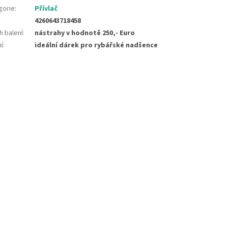
gorie
:
Přívlač
4260643718458
h balení
:
nástrahy v hodnotě 250,- Euro
í
:
ideální dárek pro rybářské nadšence