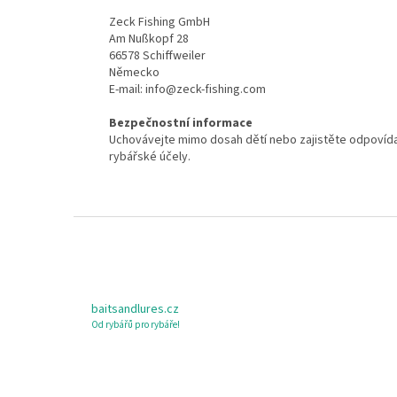
Zeck Fishing GmbH
Am Nußkopf 28
66578 Schiffweiler
Německo
E-mail: info@zeck-fishing.com
Bezpečnostní informace
Uchovávejte mimo dosah dětí nebo zajistěte odpovída
rybářské účely.
Z
á
p
a
t
baitsandlures.cz
í
Od rybářů pro rybáře!