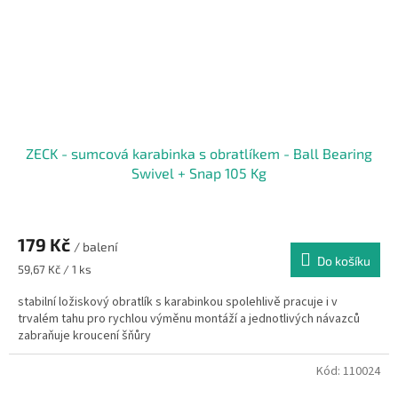
ZECK - sumcová karabinka s obratlíkem - Ball Bearing
Swivel + Snap 105 Kg
179 Kč
/ balení
Do košíku
Měrná
59,67 Kč / 1 ks
cena:
stabilní ložiskový obratlík s karabinkou spolehlivě pracuje i v
trvalém tahu pro rychlou výměnu montáží a jednotlivých návazců
zabraňuje kroucení šňůry
Kód:
110024