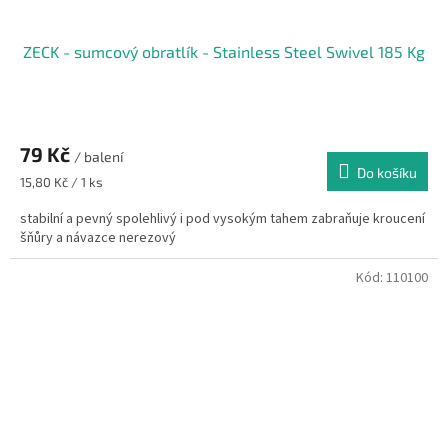
ZECK - sumcový obratlík - Stainless Steel Swivel 185 Kg
79 Kč
/ balení
Do košíku
Měrná
15,80 Kč / 1 ks
cena:
stabilní a pevný spolehlivý i pod vysokým tahem zabraňuje kroucení
šňůry a návazce nerezový
Kód:
110100