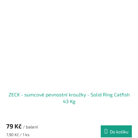
ZECK - sumcové pevnostní kroužky - Solid Ring Catfish
43 Kg
79 Kč
/ balení
Do košíku
Měrná
7,90 Kč / 1 ks