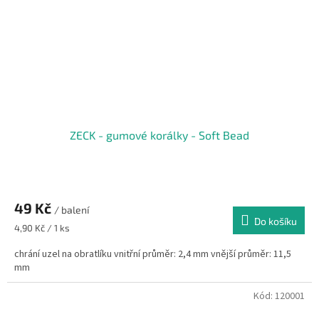
ZECK - gumové korálky - Soft Bead
49 Kč
/ balení
Do košíku
Měrná
4,90 Kč / 1 ks
cena:
chrání uzel na obratlíku vnitřní průměr: 2,4 mm vnější průměr: 11,5
mm
Kód:
120001