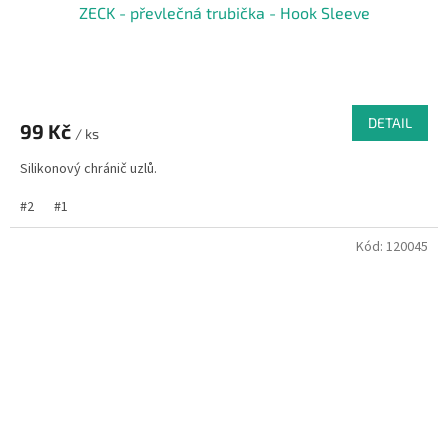
ZECK - převlečná trubička - Hook Sleeve
DETAIL
99 Kč
/ ks
Silikonový chránič uzlů.
#2
#1
Kód:
120045