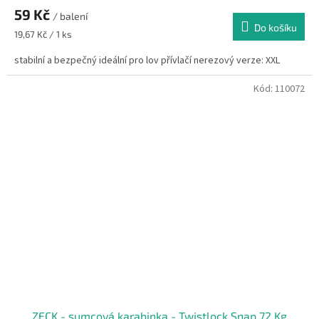
59 Kč
/ balení
Do košíku
Měrná
19,67 Kč / 1 ks
cena:
stabilní a bezpečný ideální pro lov přívlačí nerezový verze: XXL
Kód:
110072
ZECK - sumcová karabinka - Twistlock Snap 72 Kg