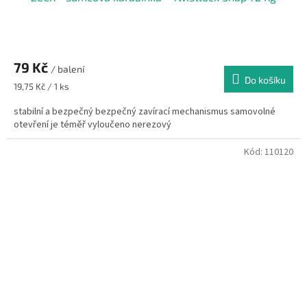
79 Kč
/ balení
Do košíku
Měrná
19,75 Kč / 1 ks
cena:
stabilní a bezpečný bezpečný zavírací mechanismus samovolné
otevření je téměř vyloučeno nerezový
Kód:
110120