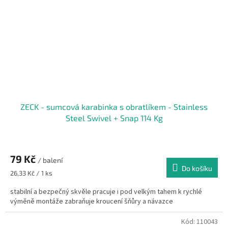
ZECK - sumcová karabinka s obratlíkem - Stainless
Steel Swivel + Snap 114 Kg
79 Kč
/ balení
Do košíku
Měrná
26,33 Kč / 1 ks
cena:
stabilní a bezpečný skvěle pracuje i pod velkým tahem k rychlé
výměně montáže zabraňuje kroucení šňůry a návazce
Kód:
110043