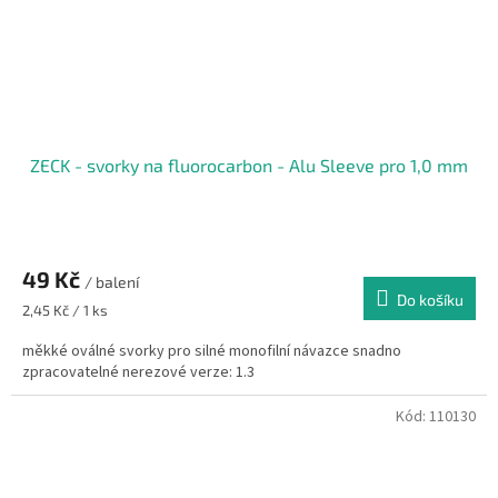
ZECK - svorky na fluorocarbon - Alu Sleeve pro 1,0 mm
49 Kč
/ balení
Do košíku
Měrná
2,45 Kč / 1 ks
cena:
měkké oválné svorky pro silné monofilní návazce snadno
zpracovatelné nerezové verze: 1.3
Kód:
110130