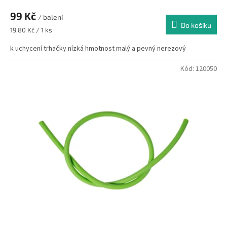
99 Kč
/ balení
Do košíku
Měrná
19,80 Kč / 1 ks
cena:
k uchycení trhačky nízká hmotnost malý a pevný nerezový
Kód:
120050