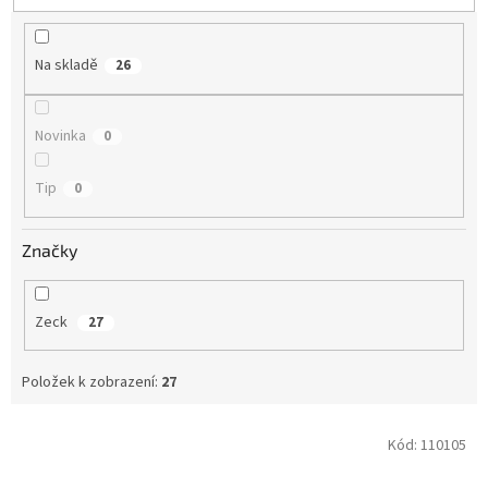
t
ů
Na skladě
26
Novinka
0
Tip
0
Značky
Zeck
27
Položek k zobrazení:
27
V
Kód:
110105
ý
p