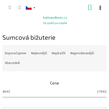
Přejít
NÁKUP
na
obsah
KOŠÍK
baitsandlures.cz
Od rybářů pro rybáře!
Sumcová bižuterie
Ř
a
Doporučujeme
Nejlevnější
Nejdražší
Nejprodávanější
z
e
Abecedně
n
í
p
Cena
r
o
49
Kč
179
Kč
d
u
k