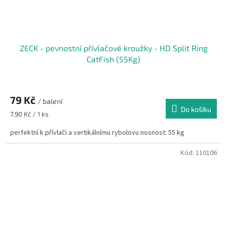
ZECK - pevnostní přívlačové kroužky - HD Split Ring
CatFish (55Kg)
79 Kč
/ balení
Do košíku
Měrná
7,90 Kč / 1 ks
cena:
perfektní k přívlači a vertikálnímu rybolovu nosnost: 55 kg
Kód:
110106