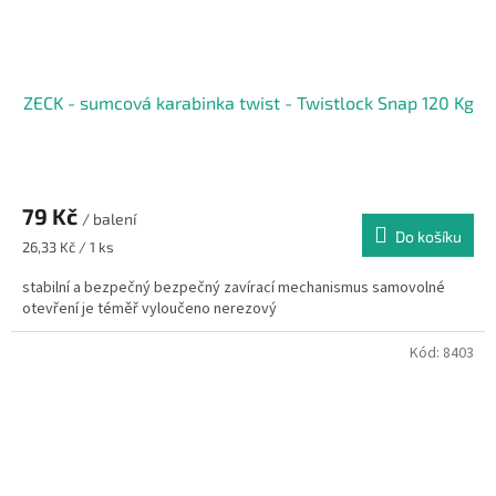
ZECK - sumcová karabinka twist - Twistlock Snap 120 Kg
79 Kč
/ balení
Do košíku
Měrná
26,33 Kč / 1 ks
cena:
stabilní a bezpečný bezpečný zavírací mechanismus samovolné
otevření je téměř vyloučeno nerezový
Kód:
8403