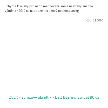
cena:
úchytné kroužky pro naddimenzování umělé nástrahy snadná
výměna háčků na nástraze nerezový nosnost: 56 kg
Kód:
110090
ZECK - sumcový obratlík - Ball Bearing Swivel 90Kg