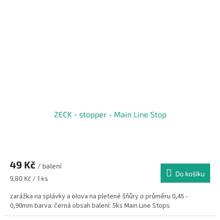
ZECK - stopper - Main Line Stop
49 Kč
/ balení
Do košíku
Měrná
9,80 Kč / 1 ks
cena:
zarážka na splávky a olova na pletené šňůry o průměru 0,45 -
0,90mm barva: černá obsah balení: 5ks Main Line Stops