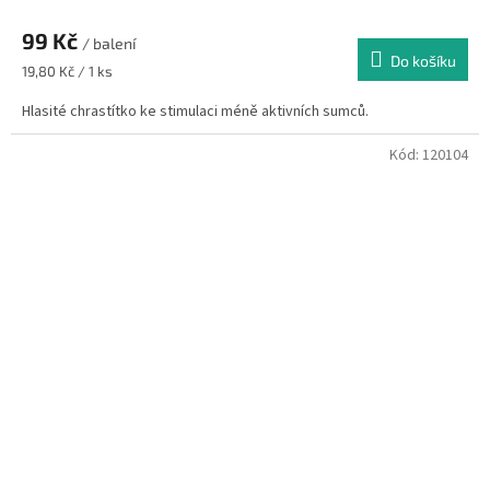
99 Kč
/ balení
Do košíku
Měrná
19,80 Kč / 1 ks
cena:
Hlasité chrastítko ke stimulaci méně aktivních sumců.
Kód:
120104