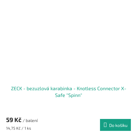
ZECK - bezuzlová karabinka - Knotless Connector X-
Safe "Spinn"
59 Kč
/ balení
Do košíku
Měrná
14,75 Kč / 1 ks
cena: