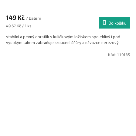
149 Kč
/ balení
Do košíku
Měrná
49,67 Kč / 1 ks
cena:
stabilní a pevný obratlík s kuličkovým ložiskem spolehlivý i pod
vysokým tahem zabraňuje kroucení šňůry a návazce nerezový
Kód:
110185