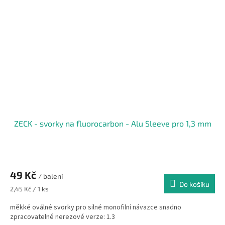
ZECK - svorky na fluorocarbon - Alu Sleeve pro 1,3 mm
49 Kč
/ balení
Do košíku
Měrná
2,45 Kč / 1 ks
cena:
měkké oválné svorky pro silné monofilní návazce snadno
zpracovatelné nerezové verze: 1.3