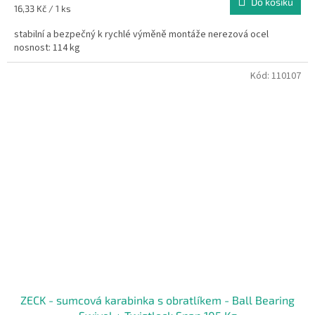
Do košíku
Měrná
16,33 Kč / 1 ks
cena:
stabilní a bezpečný k rychlé výměně montáže nerezová ocel
nosnost: 114 kg
Kód:
110107
ZECK - sumcová karabinka s obratlíkem - Ball Bearing