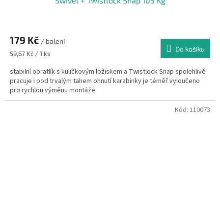
Swivel + Twistlock Snap 105 Kg
179 Kč
/ balení
Do košíku
Měrná
59,67 Kč / 1 ks
cena:
stabilní obratlík s kuličkovým ložiskem a Twistlock Snap spolehlivě
pracuje i pod trvalým tahem ohnutí karabinky je téměř vyloučeno
pro rychlou výměnu montáže
Kód:
110073