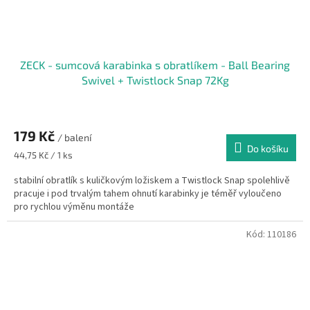
ZECK - sumcová karabinka s obratlíkem - Ball Bearing
Swivel + Twistlock Snap 72Kg
179 Kč
/ balení
Do košíku
Měrná
44,75 Kč / 1 ks
cena:
stabilní obratlík s kuličkovým ložiskem a Twistlock Snap spolehlivě
pracuje i pod trvalým tahem ohnutí karabinky je téměř vyloučeno
pro rychlou výměnu montáže
Kód:
110186