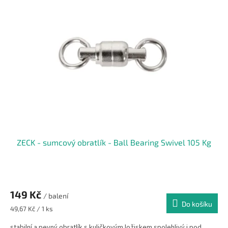
i
s
p
r
o
d
u
k
t
ů
ZECK - sumcový obratlík - Ball Bearing Swivel 105 Kg
149 Kč
/ balení
Do košíku
Měrná
49,67 Kč / 1 ks
cena:
stabilní a pevný obratlík s kuličkovým ložiskem spolehlivý i pod