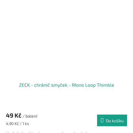
ZECK - chránič smyček - Mono Loop Thimble
49 Kč
/ balení
Do košíku
Měrná
4,90 Kč / 1 ks
cena: