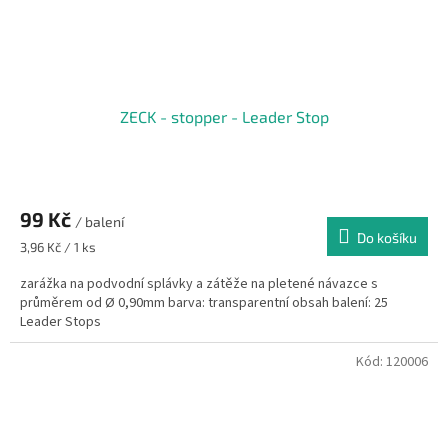
ZECK - stopper - Leader Stop
99 Kč
/ balení
Do košíku
Měrná
3,96 Kč / 1 ks
cena:
zarážka na podvodní splávky a zátěže na pletené návazce s
průměrem od Ø 0,90mm barva: transparentní obsah balení: 25
Leader Stops
Kód:
120006