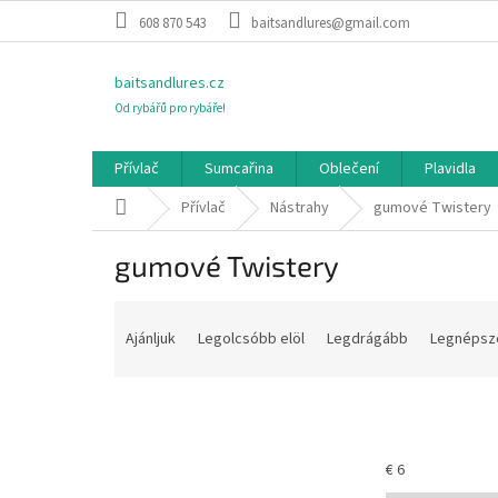
Ugrás
608 870 543
baitsandlures@gmail.com
a
fő
tartalomhoz
baitsandlures.cz
Od rybářů pro rybáře!
Přívlač
Sumcařina
Oblečení
Plavidla
Kezdőlap
Přívlač
Nástrahy
gumové Twistery
gumové Twistery
T
e
Ajánljuk
Legolcsóbb elöl
Legdrágább
Legnépsz
r
m
é
k
e
€
6
k