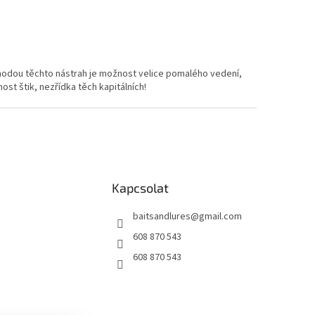
id Green
30 g Fire Perch
30 g Silver Shadow
ýhodou těchto nástrah je možnost velice pomalého vedení,
st štik, nezřídka těch kapitálních!
Kapcsolat
baitsandlures
@
gmail.com
608 870 543
608 870 543