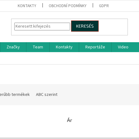
KONTAKTY
OBCHODNÍ PODMÍNKY
GDPR
KERESÉS
Značky
Team
Kontakty
Reportáže
Video
erűbb termékek
ABC szerint
Ár