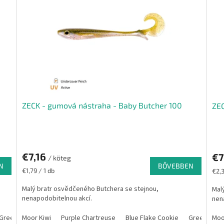
ZECK - gumová nástraha - Baby Butcher 100
ZEC
€7,16
€7
/ köteg
N
BŐVEBBEN
Egységár:
Egys
€1,79 / 1 db
€2,3
Malý bratr osvědčeného Butchera se stejnou,
Mal
nenapodobitelnou akcí.
nen
Green Fire
Moor Kiwi
Kiwi Lemon
Purple Chartreuse
Moor Silver
Blue Flake Cookie
Mossy Neck
Motoroil
Green Fire
Unde
Moo