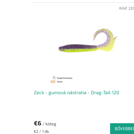
Kód:
22
Zeck - gumová nástraha - Drag-Tail 120
€6
/ köteg
BŐVEBBE
Egységár:
€2 / 1 db