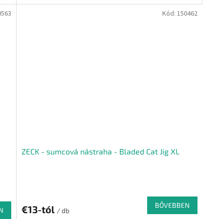
0563
Kód:
150462
ZECK - sumcová nástraha - Bladed Cat Jig XL
BŐVEBBEN
€13-tól
N
/ db