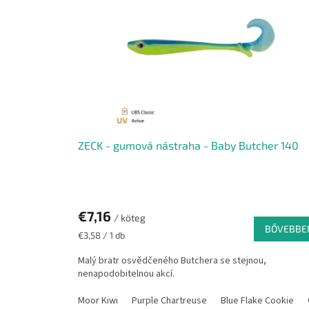
é
k
e
k
l
i
s
t
á
j
ZECK - gumová nástraha - Baby Butcher 140
a
€7,16
/ köteg
BŐVEBBE
Egységár:
€3,58 / 1 db
Malý bratr osvědčeného Butchera se stejnou,
nenapodobitelnou akcí.
Moor Kiwi
Purple Chartreuse
Blue Flake Cookie