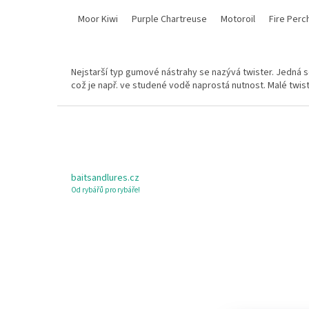
Moor Kiwi
Purple Chartreuse
Motoroil
Fire Perc
Nejstarší typ gumové nástrahy se nazývá twister. Jedná 
což je např. ve studené vodě naprostá nutnost. Malé twist
L
á
b
l
é
baitsandlures.cz
c
Od rybářů pro rybáře!