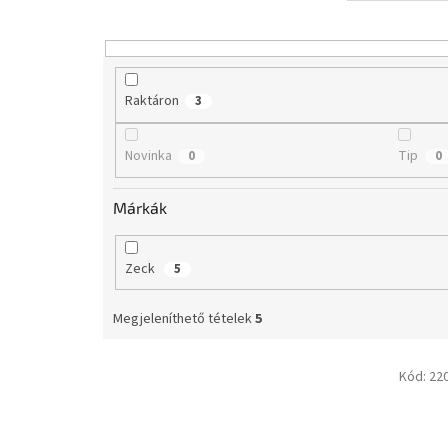
r
e
n
d
e
Raktáron
3
z
é
Novinka
Tip
0
0
s
e
Márkák
Zeck
5
Megjeleníthető tételek
5
T
Kód:
22
e
r
m