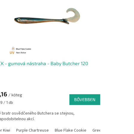
K - gumová nástraha - Baby Butcher 120
,16
/ köteg
BŐVEBBEN
égár:
9 / 1 db
ý bratr osvědčeného Butchera se stejnou,
apodobitelnou akcí.
rcover Perch
r Kiwi
Kiwi Lemon
Purple Chartreuse
UBS
Moor Silver
Real Shad
Blue Flake Cookie
Mossy Neck
Vio Greenie
Motoroil
Green Fire
Undercover Per
Kiwi Lem