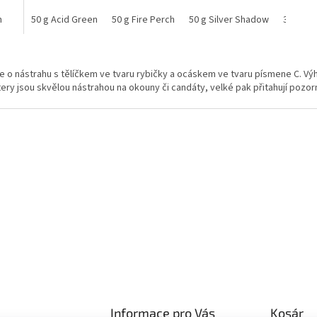
h
Acid Green
50 g Acid Green
Silver Shadow
50 g Fire Perch
50 g Silver Shadow
30 g Ac
L
i
se o nástrahu s tělíčkem ve tvaru rybičky a ocáskem ve tvaru písmene C. V
s
ery jsou skvělou nástrahou na okouny či candáty, velké pak přitahují pozorno
t
a
i
r
á
n
y
í
t
á
s
e
l
e
m
e
i
Informace pro Vás
Kosár