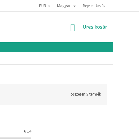
EUR
Magyar
Bejelentkezés
KOSÁR
Üres kosár
összesen
5
termék
€
14