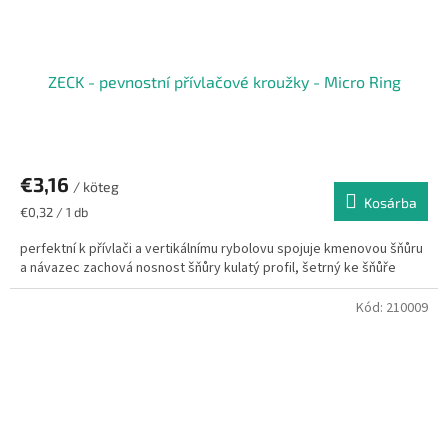
ZECK - pevnostní přívlačové kroužky - Micro Ring
€3,16
/ köteg
Kosárba
Egységár:
€0,32 / 1 db
perfektní k přívlači a vertikálnímu rybolovu spojuje kmenovou šňůru
a návazec zachová nosnost šňůry kulatý profil, šetrný ke šňůře
Kód:
210009