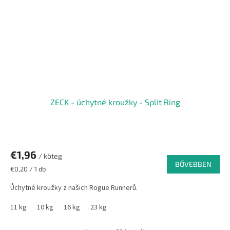
ZECK - úchytné kroužky - Split Ring
€1,96
/ köteg
BŐVEBBEN
Egységár:
€0,20 / 1 db
Ůchytné kroužky z našich Rogue Runnerů.
11 kg
10 kg
16 kg
23 kg