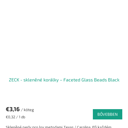
ZECK - skleněné korálky – Faceted Glass Beads Black
€3,16
/ köteg
BŐVEBBEN
Egységár:
€0,32 / 1 db
Skleněné perly pro lov metodami Texas / Carolina. Při každém