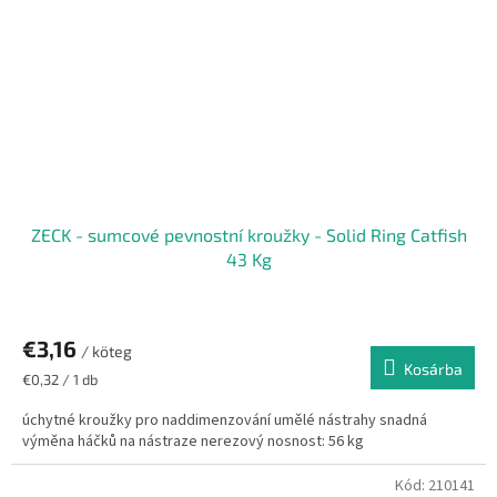
ZECK - sumcové pevnostní kroužky - Solid Ring Catfish
43 Kg
€3,16
/ köteg
Kosárba
Egységár:
€0,32 / 1 db
úchytné kroužky pro naddimenzování umělé nástrahy snadná
výměna háčků na nástraze nerezový nosnost: 56 kg
Kód:
210141