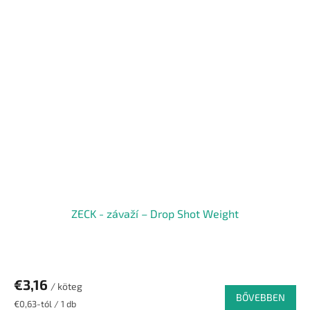
ZECK - závaží – Drop Shot Weight
€3,16
/ köteg
BŐVEBBEN
Egységár:
€0,63-tól / 1 db