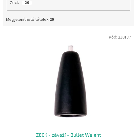
Zeck
20
Megjeleníthető tételek
20
T
Kód:
210137
e
r
m
é
k
e
k
l
i
s
t
á
j
a
ZECK - závaží - Bullet Weight