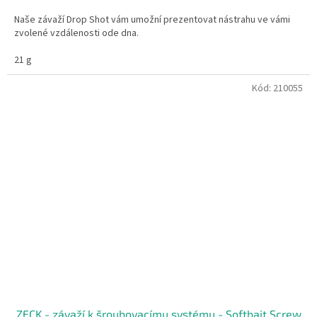
Naše závaží Drop Shot vám umožní prezentovat nástrahu ve vámi
zvolené vzdálenosti ode dna.
21 g
Kód:
210055
ZECK - závaží k šroubovacímu systému - Softbait Screw