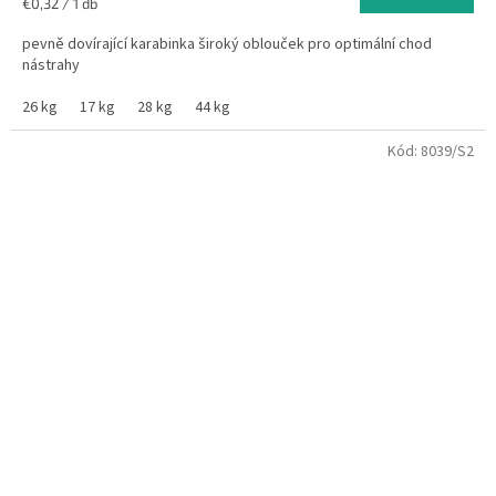
Egységár:
€0,32 / 1 db
pevně dovírající karabinka široký oblouček pro optimální chod
nástrahy
26 kg
17 kg
28 kg
44 kg
Kód:
8039/S2