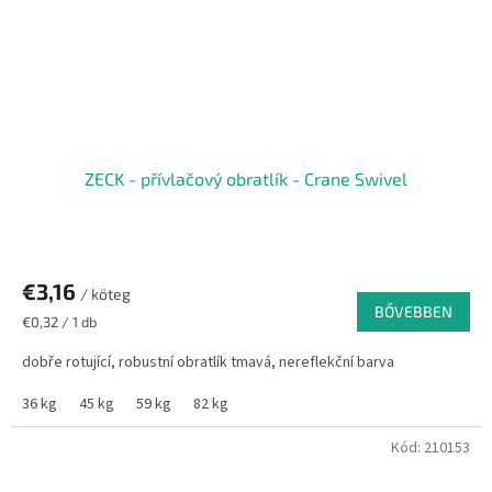
ZECK - přívlačový obratlík - Crane Swivel
€3,16
/ köteg
BŐVEBBEN
Egységár:
€0,32 / 1 db
dobře rotující, robustní obratlík tmavá, nereflekční barva
36 kg
45 kg
59 kg
82 kg
Kód:
210153