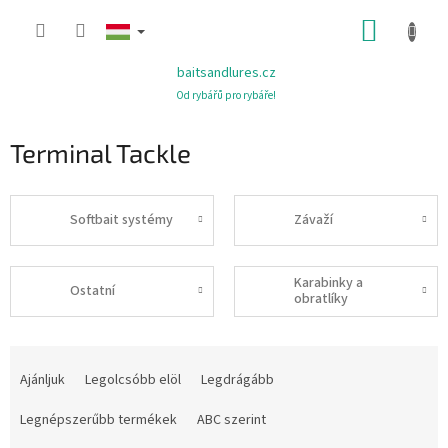
Ugrás
KOSÁR
a
fő
tartalomhoz
baitsandlures.cz
Od rybářů pro rybáře!
Terminal Tackle
Softbait systémy
Závaží
Karabinky a
Ostatní
obratlíky
T
e
Ajánljuk
Legolcsóbb elöl
Legdrágább
r
m
Legnépszerűbb termékek
ABC szerint
é