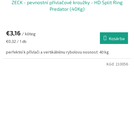
ZECK - pevnostní přívlačové kroužky - HD Split Ring
Predator (40Kg)
€3,16
/ köteg
Kosárba
Egységár:
€0,32 / 1 db
perfektní k přívlači a vertikálnímu rybolovu nosnost: 40 kg
Kód:
210056