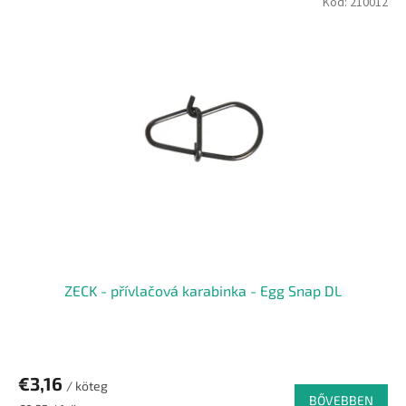
Kód:
210012
ZECK - přívlačová karabinka - Egg Snap DL
€3,16
/ köteg
BŐVEBBEN