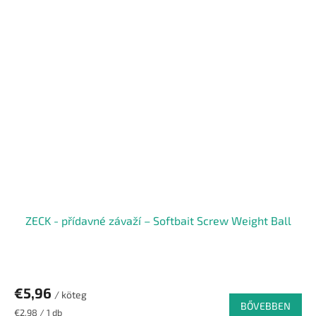
ZECK - přídavné závaží – Softbait Screw Weight Ball
€5,96
/ köteg
BŐVEBBEN
Egységár:
€2,98 / 1 db