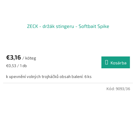
ZECK - držák stingeru - Softbait Spike
€3,16
/ köteg
Kosárba
Egységár:
€0,53 / 1 db
k upevnění volných trojháčků obsah balení: 6 ks
Kód:
9093/36