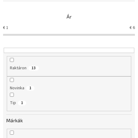
k
e
Ár
k
r
€
1
€
6
e
n
d
e
z
é
Raktáron
13
s
e
Novinka
1
Tip
1
Márkák