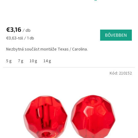
€3,16
/ db
BŐVEBBEN
Egységár:
€0,63-tól / 1 db
Nezbytná součást montáže Texas / Carolina.
5 g
7 g
10 g
14 g
Kód:
210152