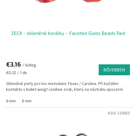
ZECK - skleněné korálky – Faceted Glass Beads Red
€3,16
/ köteg
BŐVEBBEN
Egységár:
€0,32 / 1 db
Skleněné perly pro lov metodami Texas / Carolina. Při každém
kontaktu s bullet weigt vznikne zvuk, který na nástrahu upozorní.
6 mm
8 mm
Kód:
110055