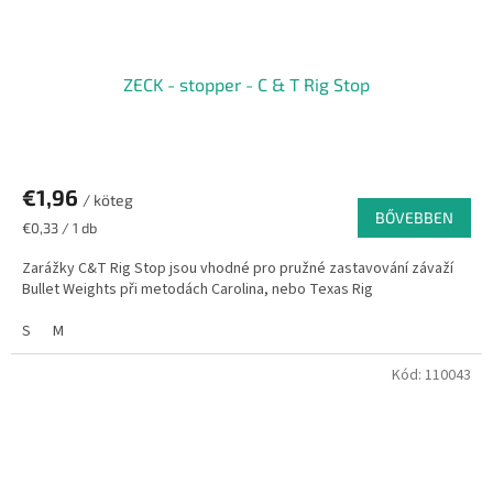
ZECK - stopper - C & T Rig Stop
€1,96
/ köteg
BŐVEBBEN
Egységár:
€0,33 / 1 db
Zarážky C&T Rig Stop jsou vhodné pro pružné zastavování závaží
Bullet Weights při metodách Carolina, nebo Texas Rig
S
M
Kód:
110043