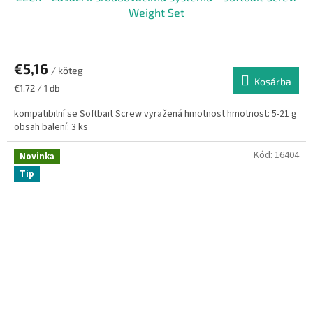
Weight Set
€5,16
/ köteg
Kosárba
Egységár:
€1,72 / 1 db
kompatibilní se Softbait Screw vyražená hmotnost hmotnost: 5-21 g
obsah balení: 3 ks
Kód:
16404
Novinka
Tip