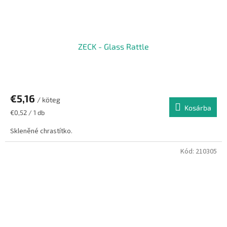
ZECK - Glass Rattle
€5,16
/ köteg
Kosárba
Egységár:
€0,52 / 1 db
Skleněné chrastítko.
Kód:
210305