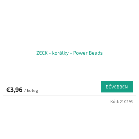
ZECK - korálky - Power Beads
BŐVEBBEN
€3,96
/ köteg
Kód:
210293