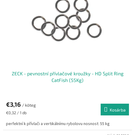
ZECK - pevnostní přívlačové kroužky - HD Split Ring
CatFish (55Kg)
€3,16
/ köteg
Kosárba
Egységár:
€0,32 / 1 db
perfektní k přívlači a vertikálnímu rybolovu nosnost: 55 kg