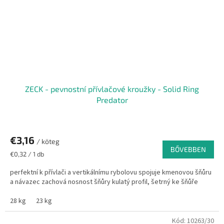
ZECK - pevnostní přívlačové kroužky - Solid Ring
Predator
€3,16
/ köteg
BŐVEBBEN
Egységár:
€0,32 / 1 db
perfektní k přívlači a vertikálnímu rybolovu spojuje kmenovou šňůru
a návazec zachová nosnost šňůry kulatý profil, šetrný ke šňůře
28 kg
23 kg
Kód:
10263/30