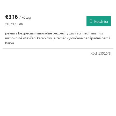
€3,16
/ köteg
Kosárba
Egységár:
€0,79 / 1 db
pevná a bezpečná mimořádně bezpečný zavírací mechanismus
mimovolné otevření karabinky je téměř vyloučené nenápadná černá
barva
Kód:
13520/S