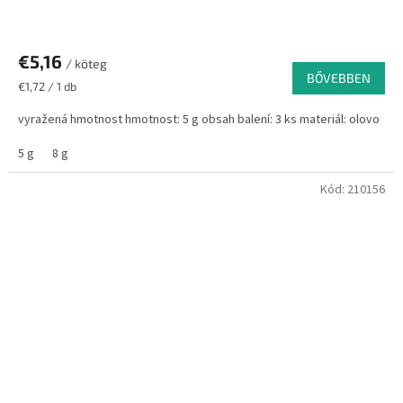
€5,16
/ köteg
BŐVEBBEN
Egységár:
€1,72 / 1 db
vyražená hmotnost hmotnost: 5 g obsah balení: 3 ks materiál: olovo
5 g
8 g
Kód:
210156