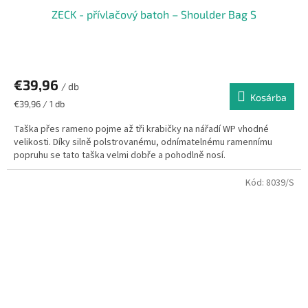
ZECK - přívlačový batoh – Shoulder Bag S
€39,96
/ db
Kosárba
Egységár:
€39,96 / 1 db
Taška přes rameno pojme až tři krabičky na nářadí WP vhodné
velikosti. Díky silně polstrovanému, odnímatelnému ramennímu
popruhu se tato taška velmi dobře a pohodlně nosí.
Kód:
8039/S