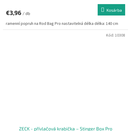
Kosárba
€3,96
/ db
ramenní popruh na Rod Bag Pro nastavitelná délka délka: 140 cm
Kód:
10308
ZECK - přívlačová krabička – Stinger Box Pro