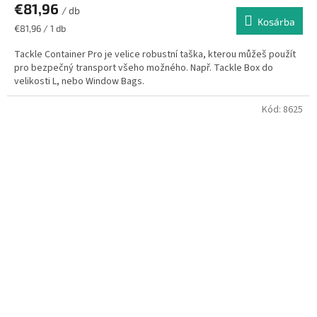
€81,96
/ db
Kosárba
Egységár:
€81,96 / 1 db
Tackle Container Pro je velice robustní taška, kterou můžeš použít
pro bezpečný transport všeho možného. Např. Tackle Box do
velikosti L, nebo Window Bags.
Kód:
8625