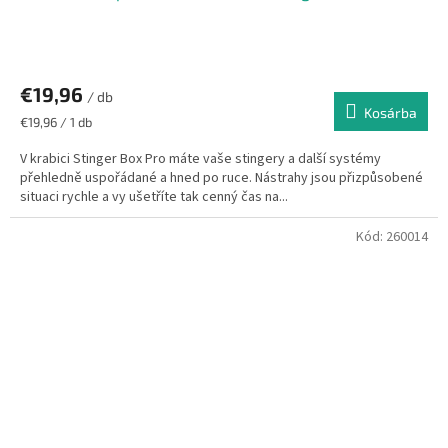
€19,96
/ db
Kosárba
Egységár:
€19,96 / 1 db
V krabici Stinger Box Pro máte vaše stingery a další systémy
přehledně uspořádané a hned po ruce. Nástrahy jsou přizpůsobené
situaci rychle a vy ušetříte tak cenný čas na...
Kód:
260014