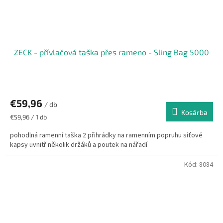
ZECK - přívlačová taška přes rameno - Sling Bag 5000
€59,96
/ db
Kosárba
Egységár:
€59,96 / 1 db
pohodlná ramenní taška 2 přihrádky na ramenním popruhu síťové
kapsy uvnitř několik držáků a poutek na nářadí
Kód:
8084