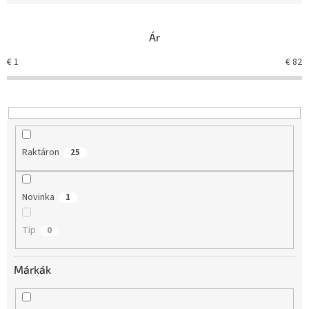
k
e
Ár
k
r
€
1
€
82
e
n
d
e
z
é
Raktáron
25
s
e
Novinka
1
Tip
0
Márkák