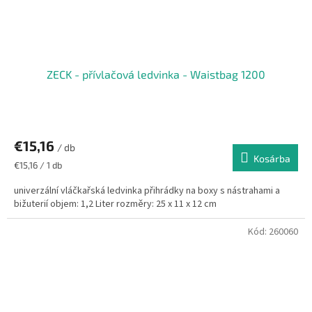
ZECK - přívlačová ledvinka - Waistbag 1200
€15,16
/ db
Kosárba
Egységár:
€15,16 / 1 db
univerzální vláčkařská ledvinka přihrádky na boxy s nástrahami a
bižuterií objem: 1,2 Liter rozměry: 25 x 11 x 12 cm
Kód:
260060