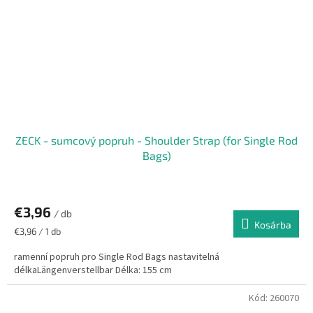
ZECK - sumcový popruh - Shoulder Strap (for Single Rod
Bags)
€3,96
/ db
Kosárba
Egységár:
€3,96 / 1 db
ramenní popruh pro Single Rod Bags nastavitelná
délkaLängenverstellbar Délka: 155 cm
Kód:
260070