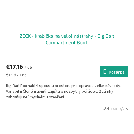
ZECK - krabička na velké nástrahy - Big Bait
Compartment Box L
€17,16
/ db
Kosárba
Egységár:
€17,16 / 1 db
Big Bait Box nabízí spoustu prostoru pro opravdu velké návnady.
Variabilní Členění uvnitř zajišťuje nezbytný pořádek. 2 zámky
zabraňují neúmyslnému otevření.
Kód:
16017/2-5