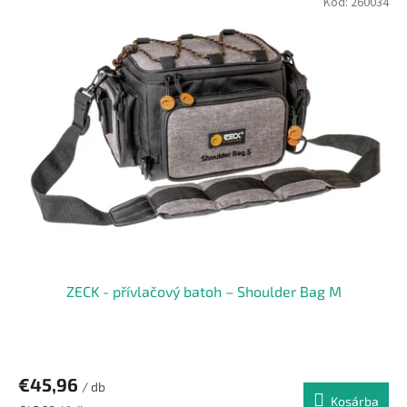
Kód:
260034
ZECK - přívlačový batoh – Shoulder Bag M
€45,96
/ db
Kosárba