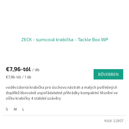
ZECK - sumcová krabička - Tackle Box WP
€7,96-tól
/ db
BŐVEBBEN
Egységár:
€7,96-tól / 1 db
voděvzdorná krabička pro úschovu nástrah a malých potřebných
doplňků libovolně uspořádatelné přihrádky kompaktní těsnění ve
víčku krabičky 4 stabilní uzávěry
S
M
L
Kód:
11807