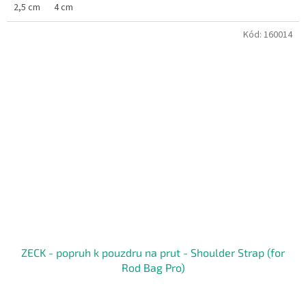
2,5 cm
4 cm
Kód:
160014
ZECK - popruh k pouzdru na prut - Shoulder Strap (for
Rod Bag Pro)