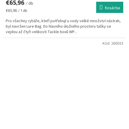
€65,96
/ db
Kosárba
Egységár:
€65,96 / 1 db
Pro všechny rybáře, kteří potřebují u vody velké množství nástrah,
byl navržen Lure Bag. Do hlavního úložného prostoru tašky se
vejdou až čtyři velikosti Tackle boxů WP...
Kód:
260033