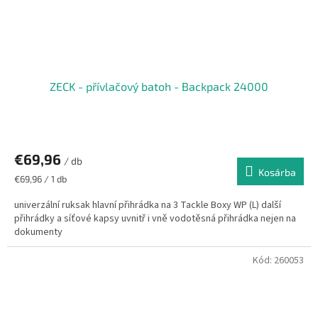
ZECK - přívlačový batoh - Backpack 24000
€69,96
/ db
Kosárba
Egységár:
€69,96 / 1 db
univerzální ruksak hlavní přihrádka na 3 Tackle Boxy WP (L) další
přihrádky a síťové kapsy uvnitř i vně vodotěsná přihrádka nejen na
dokumenty
Kód:
260053