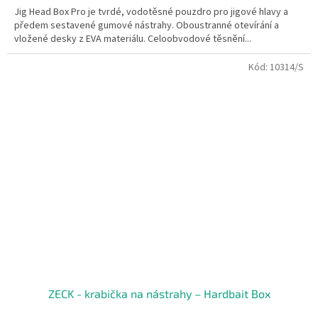
Jig Head Box Pro je tvrdé, vodotěsné pouzdro pro jigové hlavy a
předem sestavené gumové nástrahy. Oboustranné otevírání a
vložené desky z EVA materiálu. Celoobvodové těsnění...
Kód:
10314/S
ZECK - krabička na nástrahy – Hardbait Box