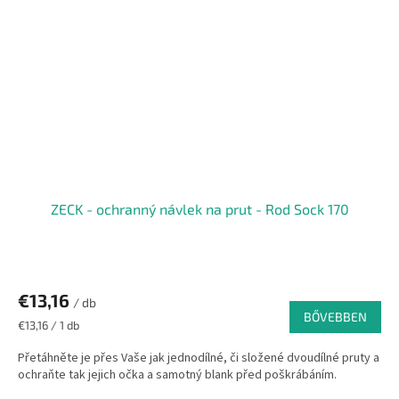
ZECK - ochranný návlek na prut - Rod Sock 170
€13,16
/ db
BŐVEBBEN
Egységár:
€13,16 / 1 db
Přetáhněte je přes Vaše jak jednodílné, či složené dvoudílné pruty a
ochraňte tak jejich očka a samotný blank před poškrábáním.