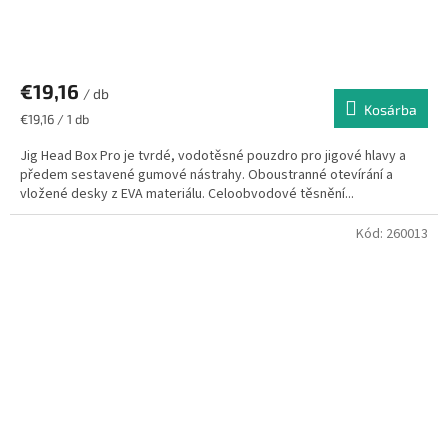
€19,16
/ db
Kosárba
Egységár:
€19,16 / 1 db
Jig Head Box Pro je tvrdé, vodotěsné pouzdro pro jigové hlavy a
předem sestavené gumové nástrahy. Oboustranné otevírání a
vložené desky z EVA materiálu. Celoobvodové těsnění...
Kód:
260013