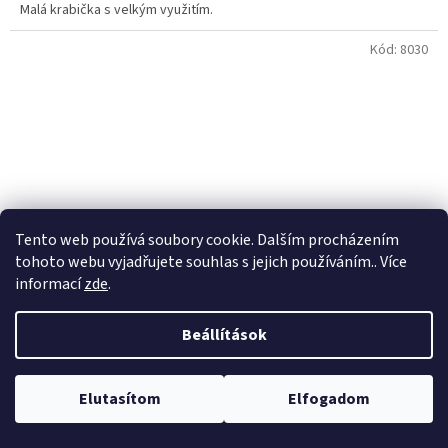
Malá krabička s velkým využitím.
Kód:
8030
Tento web používá soubory cookie. Dalším procházením
tohoto webu vyjadřujete souhlas s jejich používáním.. Více
informací
zde
.
Beállítások
ZECK - sumcová termo taška - Cooling Bag
Elutasítom
Elfogadom