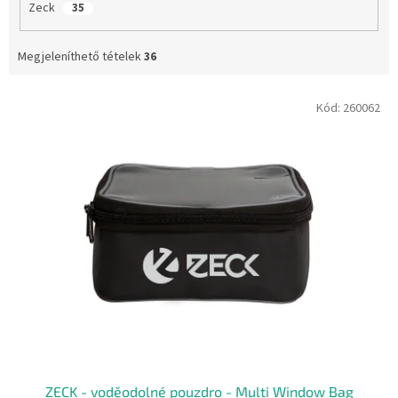
Zeck
35
Megjeleníthető tételek
36
T
Kód:
260062
e
r
m
é
k
e
k
l
i
s
t
á
j
a
ZECK - voděodolné pouzdro - Multi Window Bag