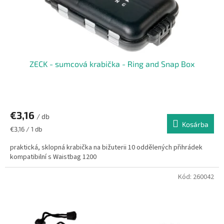
ZECK - sumcová krabička - Ring and Snap Box
€3,16
/ db
Kosárba
Egységár:
€3,16 / 1 db
praktická, sklopná krabička na bižuterii 10 oddělených přihrádek
kompatibilní s Waistbag 1200
Kód:
260042