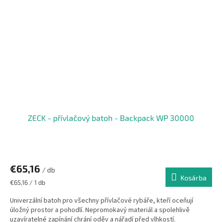
ZECK - přívlačový batoh - Backpack WP 30000
€65,16
/ db
Kosárba
Egységár:
€65,16 / 1 db
Univerzální batoh pro všechny přívlačové rybáře, kteří oceňují
úložný prostor a pohodlí. Nepromokavý materiál a spolehlivě
uzavíratelné zapínání chrání oděv a nářadí před vlhkostí.