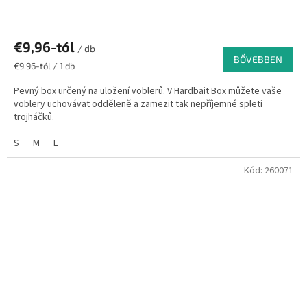
€9,96-tól
/ db
BŐVEBBEN
Egységár:
€9,96-tól / 1 db
Pevný box určený na uložení voblerů. V Hardbait Box můžete vaše
voblery uchovávat odděleně a zamezit tak nepříjemné spleti
trojháčků.
S
M
L
Kód:
260071