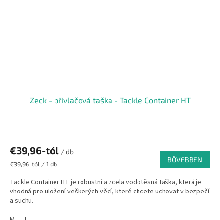
Zeck - přívlačová taška - Tackle Container HT
€39,96-tól
/ db
BŐVEBBEN
Egységár:
€39,96-tól / 1 db
Tackle Container HT je robustní a zcela vodotěsná taška, která je
vhodná pro uložení veškerých věcí, které chcete uchovat v bezpečí
a suchu.
M
L