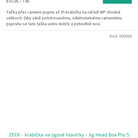
Egységár:
€45,96 / 1 db
Taška přes rameno pojme až tři krabičky na nářadí WP vhodné
velikosti. Díky silně polstrovanému, odnímatelnému ramennímu
popruhu se tato taška velmi dobře a pohodlně nosí.
Kód:
260069
ZECK - krabička na jigové hlavičky - Jig Head Box Pro S