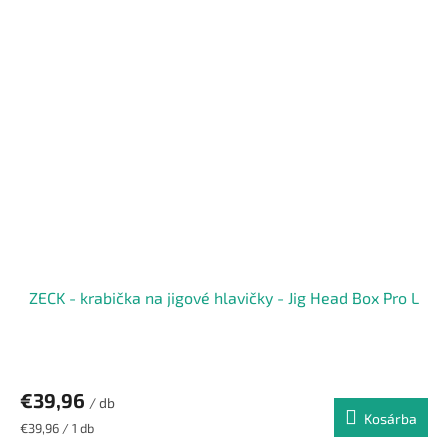
ZECK - krabička na jigové hlavičky - Jig Head Box Pro L
€39,96
/ db
Kosárba
Egységár:
€39,96 / 1 db