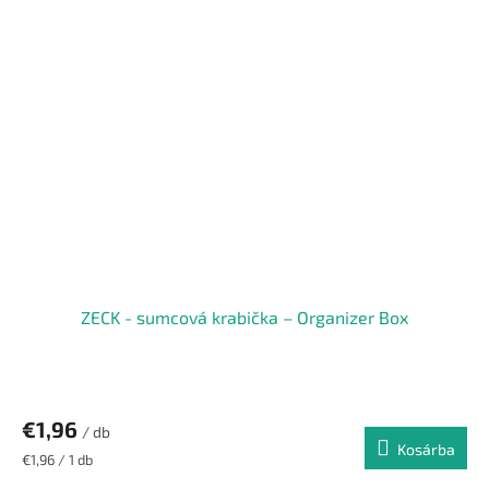
ZECK - sumcová krabička – Organizer Box
€1,96
/ db
Kosárba
Egységár:
€1,96 / 1 db