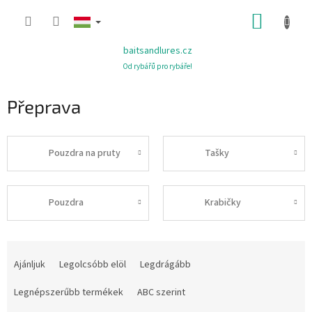
Ugrás
KOSÁR
a
fő
tartalomhoz
baitsandlures.cz
Od rybářů pro rybáře!
Přeprava
Pouzdra na pruty
Tašky
Pouzdra
Krabičky
T
e
Ajánljuk
Legolcsóbb elöl
Legdrágább
r
m
Legnépszerűbb termékek
ABC szerint
é