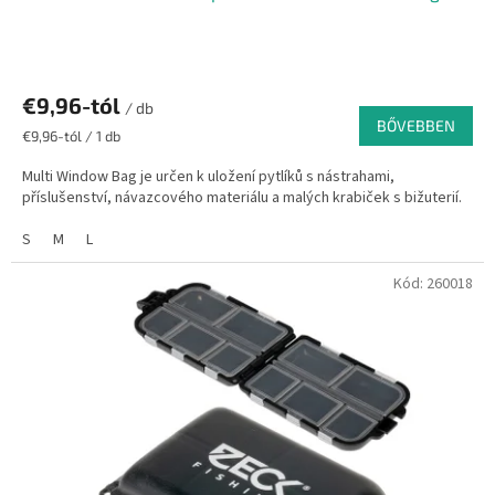
€9,96-tól
/ db
BŐVEBBEN
Egységár:
€9,96-tól / 1 db
Multi Window Bag je určen k uložení pytlíků s nástrahami,
příslušenství, návazcového materiálu a malých krabiček s bižuterií.
S
M
L
Kód:
260018