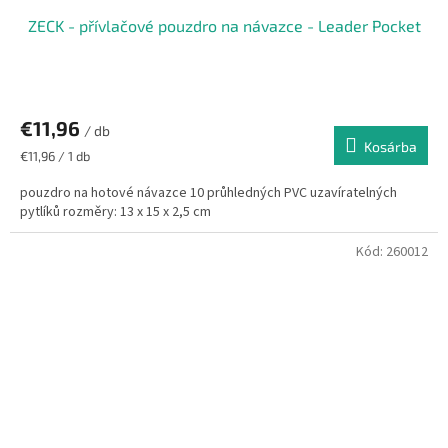
ZECK - přívlačové pouzdro na návazce - Leader Pocket
€11,96
/ db
Kosárba
Egységár:
€11,96 / 1 db
pouzdro na hotové návazce 10 průhledných PVC uzavíratelných
pytlíků rozměry: 13 x 15 x 2,5 cm
Kód:
260012