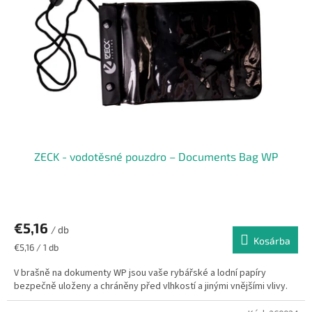
ZECK - vodotěsné pouzdro – Documents Bag WP
€5,16
/ db
Kosárba
Egységár:
€5,16 / 1 db
V brašně na dokumenty WP jsou vaše rybářské a lodní papíry
bezpečně uloženy a chráněny před vlhkostí a jinými vnějšími vlivy.