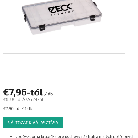
€7,96
-tól
/ db
€6,58
-tól ÁFA nélkül
Egységár:
€7,96-tól / 1 db
VÁLTOZAT KIVÁLASZTÁSA
voděvzdorná krabička pro úschovu nástrah a malých potřebných