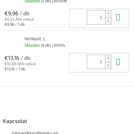
Skladem
(2 db)
| 8039/M
€9,96
/ db
Kos
€8,23 ÁFA nélkül
Egységár:
€9,96 / 1 db
Velikost: L
Skladem
(8 db)
| 8039/L
€13,16
/ db
Kos
€10,88 ÁFA nélkül
Egységár:
€13,16 / 1 db
L
á
b
l
é
Kapcsolat
c
baitsandlures
@
gmail.com