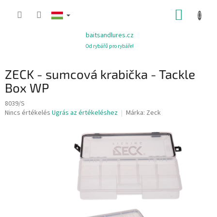
Ugrás
KOSÁR
a
fő
tartalomhoz
baitsandlures.cz
Od rybářů pro rybáře!
ZECK - sumcová krabička - Tackle
Box WP
8039/S
A
Nincs értékelés
Ugrás az értékeléshez
Márka:
Zeck
termék
átlagos
értékelése
5-
ből
0,0
csillag.