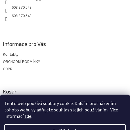
608 870 543
608 870 543
Informace pro Vás
Kontakty
OBCHODNÍ PODMÍNKY
GDPR
Kosár
Tento web používá soubory cookie. Dalším procházením
0
DB /
€0
tohoto webu vyjadřujete souhlas s jejich používáním.. Více
informací
zde
.
Shoptet készítette