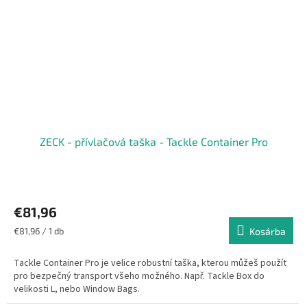
ZECK - přívlačová taška - Tackle Container Pro
€81,96
Egységár:
€81,96 / 1 db
Kosárba
Tackle Container Pro je velice robustní taška, kterou můžeš použít
pro bezpečný transport všeho možného. Např. Tackle Box do
velikosti L, nebo Window Bags.