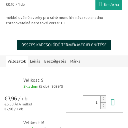
Egységár:
€0,10 / 1 db
Kosárba
měkké oválné svorky pro silné monofilní návazce snadno
zpracovatelné nerezové verze: 1.3
ÖSSZES KAPCSOLÓDÓ TERMÉK MEGJELENÍTÉSE
Változatok
Leírás
Beszélgetés
Márka
Velikost: S
Skladem
(5 db)
| 8039/S
€7,96
/ db
Kos
€6,58 ÁFA nélkül
Egységár:
€7,96 / 1 db
Velikost: M