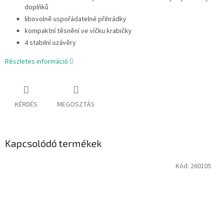
doplňků
libovolně uspořádatelné přihrádky
kompaktní těsnění ve víčku krabičky
4 stabilní uzávěry
Részletes információ
KÉRDÉS
MEGOSZTÁS
Kapcsolódó termékek
Kód:
260105